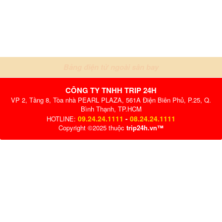
Bảng điện tử ngoài sân bay
CÔNG TY TNHH TRIP 24H
VP 2, Tầng 8, Tòa nhà PEARL PLAZA, 561A Điện Biên Phủ, P.25, Q.
Bình Thạnh, TP.HCM
09.24.24.1111
-
08.24.24.1111
HOTLINE:
Copyright ©2025 thuộc
trip24h.vn™