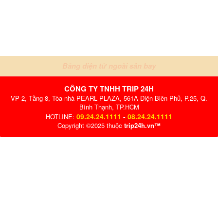
Bảng điện tử ngoài sân bay
CÔNG TY TNHH TRIP 24H
VP 2, Tầng 8, Tòa nhà PEARL PLAZA, 561A Điện Biên Phủ, P.25, Q.
Bình Thạnh, TP.HCM
09.24.24.1111
-
08.24.24.1111
HOTLINE:
Copyright ©2025 thuộc
trip24h.vn™