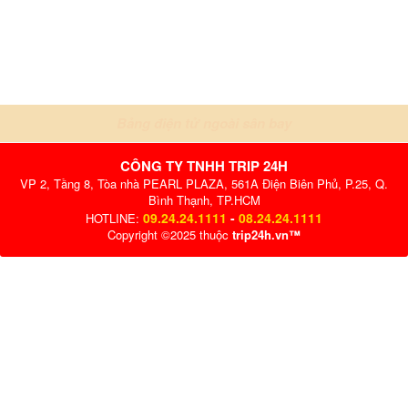
Bảng điện tử ngoài sân bay
CÔNG TY TNHH TRIP 24H
VP 2, Tầng 8, Tòa nhà PEARL PLAZA, 561A Điện Biên Phủ, P.25, Q.
Bình Thạnh, TP.HCM
09.24.24.1111
-
08.24.24.1111
HOTLINE:
Copyright ©2025 thuộc
trip24h.vn™